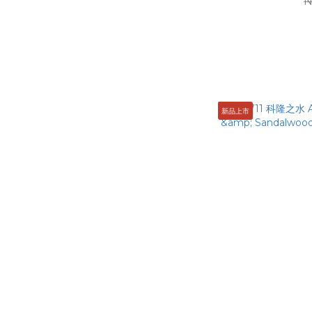
N
新品上市