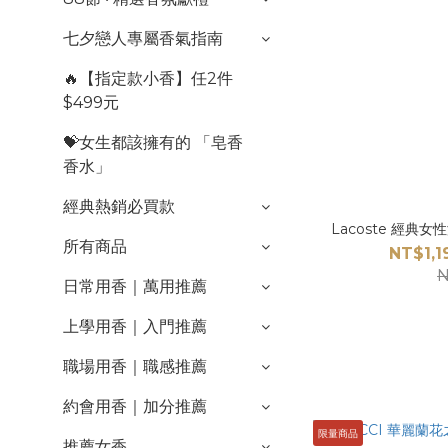
七夕戀人專屬香氣指南
🔥【指定款小香】任2件
$499元
💝女生都該擁有的 「皂香
香水」
經典熱銷必買款
Lacoste 經典女性
所有商品
NT$1,1
N
日常用香｜萬用推薦
上學用香｜入門推薦
職場用香｜職感推薦
約會用香｜加分推薦
限量商品
推薦女香