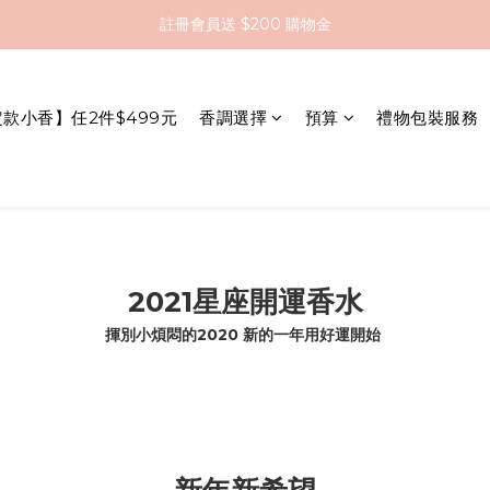
註冊會員送 $200 購物金
全館滿 $2000 即享免運
全館滿 $2000 即享免運
定款小香】任2件$499元
香調選擇
預算
禮物包裝服務
2021星座開運香水
揮別小煩悶的2020 新的一年用好運開始