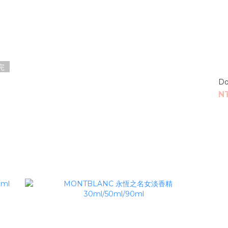
完
D
N