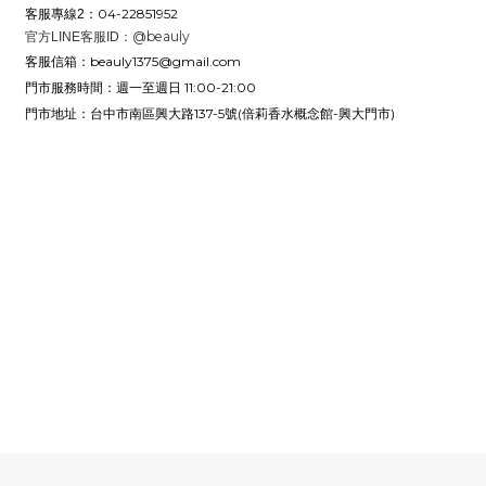
04-22851952
客服專線2：
@beauly
官方LINE客服ID：
beauly1375@gmail.com
客服信箱：
週一至週日 11:00-21:00
門市服務時間：
台中市南區興大路137-5號
(倍莉香水概念館-興大門市)
門市地址：