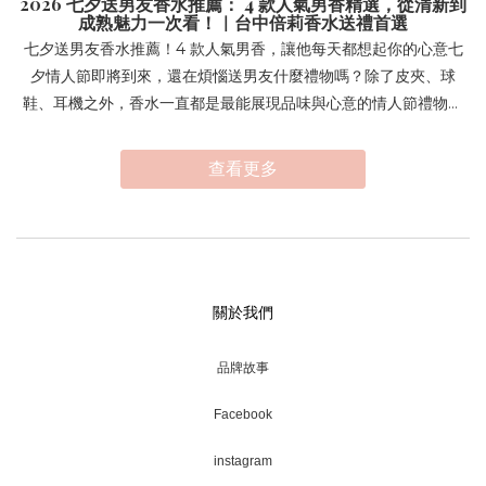
2026 七夕送男友香水推薦： 4 款人氣男香精選，從清新到
成熟魅力一次看！｜台中倍莉香水送禮首選
七夕送男友香水推薦！4 款人氣男香，讓他每天都想起你的心意七
夕情人節即將到來，還在煩惱送男友什麼禮物嗎？除了皮夾、球
鞋、耳機之外，香水一直都是最能展現品味與心意的情人節禮物。
香味不僅能提升整體形象，每一次的噴灑都能換起送禮的那份心
意，更能成為屬於彼此的專屬記憶。無論你的男友是陽光型、成熟
查看更多
紳士，還是喜歡低調有質感的風格，以下四款人氣男香都值得列入
今年七夕禮物清單！4 款不同風格專櫃新品香水推薦👇🏻七夕男友香
水推薦 1｜COACH 時尚鉑金男性香精香調風格：木質皮革調推薦對
象：成熟穩重、都會型男COACH 時尚鉑金男性香精展現現代都會
男性的自信魅力，以清新的黑胡椒與鳳梨揭開序幕，中調揉合鼠尾
關於我們
草與天竺葵，最後由皮革、廣藿香及香草收尾，散發溫暖且富有層
次的木質香氣。整體香氣沉穩卻不厚重，非常適合日常上班、約會
品牌故事
或正式場合，給人乾淨又可靠的印象，是許多人第一次入手男香的
熱門選擇。七夕男友香水推薦 2｜MONTBLANC 萬寶龍 傳奇鋒芒
Facebook
男性香精香調風格：木質芳香調推薦對象：喜歡清爽木質香的質感
男士萬寶龍傳奇鋒芒男性香精延續經典 Legend 系列特色，融合佛
instagram
手柑、紫羅蘭葉與木質香調，整體呈現乾淨俐落又帶點成熟魅力的