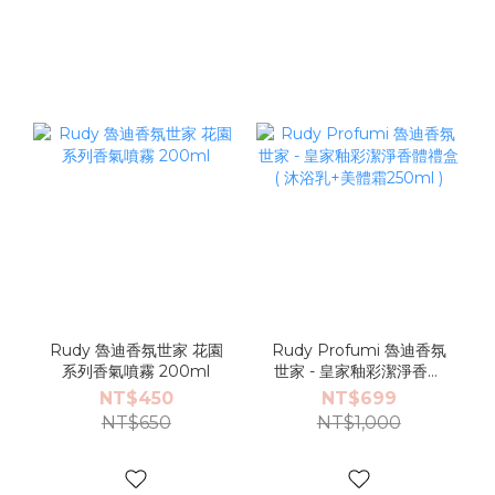
Rudy 魯迪香氛世家 花園
Rudy Profumi 魯迪香氛
系列香氣噴霧 200ml
世家 - 皇家釉彩潔淨香體
禮盒 ( 沐浴乳+美體霜
NT$450
NT$699
250ml )
NT$650
NT$1,000