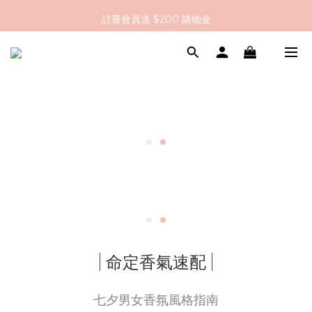
註冊會員送 $200 購物金
全館滿 $2000 即享免運
全館滿 $2000 即享免運
| 命定香氣速配 |
七夕男女香氛風格指南