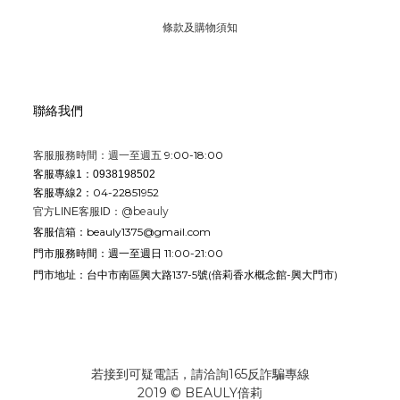
的風格剖析，你是不是已經鎖定了心儀的款式，卻又擔心平時上班
條款及購物須知
忙碌、沒時間親自前往實體店面準備禮物？別擔心，深耕台中、擁
有極佳口碑的 倍莉精品香水，線上官方網站提供了極為貼心的分類
導覽與預算選香系統！無論是想挑選七夕的浪漫女香、中性共享
香，還是幫爸爸挑選男性香水，線上都能一目了然、輕鬆避開盲買
聯絡我們
翻車。最棒的是，只要在官網下單，更享有極為精緻的免費禮盒包
裝與安全防摔直寄服務，讓你動動手指，就能神不知鬼不覺地將高
9:00-18:00
客服服務時間：週一至週五
客服專線1：0938198502
級心意完美送達，拯救你的緊急送禮時刻！當然，若想在決定味道
04-22851952
客服專線2：
前親自用體溫試探香氣，我們也隨時歡迎您蒞臨我們的台中香水專
@beauly
官方LINE客服ID：
賣店實體門市。倍莉打造了一個完全打破傳統百貨專櫃冷冰冰氣場
beauly1375@gmail.com
客服信箱：
的無壓力空間，環境明亮、寬敞，並設有豐富的熱門專區，讓你可
週一至週日 11:00-21:00
門市服務時間：
以自由、放鬆地進行香水試香。店內專業親切的香氛顧問，也會像
台中市南區興大路137-5號
(倍莉香水概念館-興大門市)
門市地址：
朋友一樣根據你另一半的日常穿搭、氣質以及你的預算，幫你量身
規劃最體面的送禮選香建議，讓你的情人節驚喜絕對不翻車。🛍️ 線
上浪漫尋香：前往 [倍莉精品香水官方網站] 探索最新爆款專櫃香水
禮盒，線上輕鬆下單享免費精緻包裝與貼心直寄服務！🏠 實體據點
若接到可疑電話，請洽詢165反詐騙專線
試香：歡迎隨時蒞臨我們的 [台中香水實體門市] 親自用溫度挑選寫
2019 © BEAULY倍莉