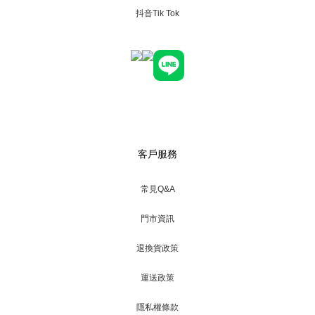
抖音Tik Tok
氛圍。香氣不會過於張揚，卻擁有極高辨識度，無論上班、聚會或
日常穿搭都十分百搭，適合想展現穩重又不失年輕活力的男性。七
夕男友香水推薦 3｜BVLGARI Man Glacial Essence寶格麗極地
冰峰男性淡香精香調風格：冰感木質調推薦對象：喜歡清新、高級
感香氣的男生靈感來自冰川純淨氣息，寶格麗極地冰峰男性淡香精
將杜松子、生薑與天竺葵結合，搭配雪松及檀香木，打造出充滿冷
冽感的木質香調。前調帶有冰涼清新的感受，後調則慢慢展現沉穩
木質魅力，整體乾淨、俐落且充滿高級感，非常適合炎熱夏季或喜
客戶服務
歡清爽香味的男性。七夕男友香水推薦 4｜LACOSTE 經典沁藍淡
香精香調風格：清新果香調推薦對象：陽光運動型、學生族群
常見Q&A
LACOSTE 經典沁藍淡香精以清爽果香結合芳香草本，帶來充滿活
力的夏日氛圍。香氣自然舒服，不會過於濃烈，散發出乾淨、陽光
門市資訊
又親切的形象，非常適合日常通勤、校園生活及休閒穿搭，是一款
接受度相當高的百搭男香。如果你的另一半平時偏愛簡約、運動風
退換貨政策
格，這款會是相當安全且不容易踩雷的七夕禮物。 〖一瓶香水不只
運送政策
是提升魅力，更是一份能長時間陪伴對方的禮物〗今年七夕不妨依
照他的個性與生活風格，挑選一款最適合的男香吧！七夕選香不踩
隱私權條款
雷指南：線上直寄拯救緊急時刻，搭配實體據點最安心！看完上面