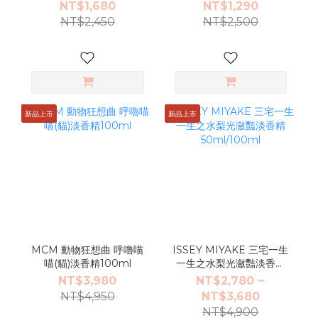
NT$1,680
NT$1,290
NT$2,450
NT$2,500
新品上市
新品上市
MCM 動物狂想曲 呼嚕喵
ISSEY MIYAKE 三宅一生
喵(貓)淡香精100ml
一生之水梨光瀲豔淡香精
50ml/100ml
NT$3,980
NT$2,780 ~
NT$4,950
NT$3,680
NT$4,900