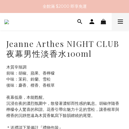
全館滿 $2000 即享免運
註冊會員送 $200 購物金
全館滿 $2000 即享免運
Jeanne Arthes NIGHT CLUB
夜幕男性淡香水100ml
木質辛辣調
前味：胡椒、蘋果、香檸檬
中味：茉莉、鈴蘭、雪松
後味：麝香、檀香、香根草
夜幕低垂，本能甦醒。
沉浸在夜的濃烈氛圍中，散發著濃郁而性感的氣息。胡椒伴隨香
檸檬令人驚喜的和諧。花香引帶出魅力十足的雪松，讓香根草與
檀香的沉靜悠遠為木質香氣寫下餘韻繚繞的尾聲。
＊送禮請下單備註『禮物包裝』