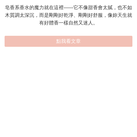
皂香系香水的魔力就在這裡——它不像甜香會太膩，也不如
木質調太深沉，而是剛剛好乾淨、剛剛好舒服，像妳天生就
有好體香一樣自然又迷人。
點我看文章