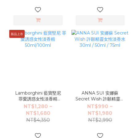
新品上市
Lamborghini 藍寶堅尼
ANNA SUI 安娜蘇
罪愛誘惑女性淡香精
Secret Wish 許願精靈女
50ml/100ml
性淡香水 30ml / 50ml /
NT$1,280 ~
NT$990 ~
75ml
NT$1,680
NT$1,980
NT$4,350
NT$2,990