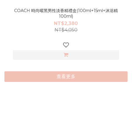
COACH 時尚曜黑男性淡香精禮盒(100ml+15ml+沐浴精
100ml)
NT$2,380
NT$4,050
查看更多