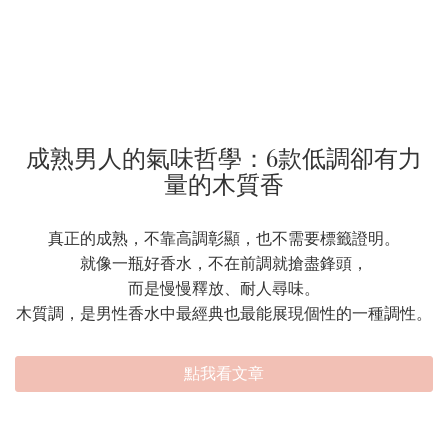
成熟男人的氣味哲學：6款低調卻有力
量的木質香
真正的成熟，不靠高調彰顯，也不需要標籤證明。
就像一瓶好香水，不在前調就搶盡鋒頭，
而是慢慢釋放、耐人尋味。
木質調，是男性香水中最經典也最能展現個性的一種調性。
點我看文章