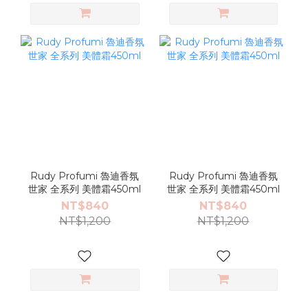
Rudy Profumi 魯迪香氛
Rudy Profumi 魯迪香氛
世家 全系列 美體霜450ml
世家 全系列 美體霜450ml
NT$840
NT$840
NT$1,200
NT$1,200