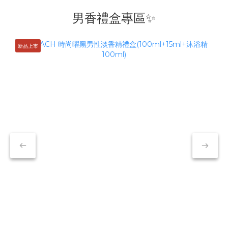
男香禮盒專區✨
新品上市