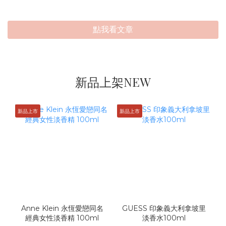
點我看文章
新品上架NEW
新品上市
新品上市
Anne Klein 永恆愛戀同名
GUESS 印象義大利拿坡里
經典女性淡香精 100ml
淡香水100ml