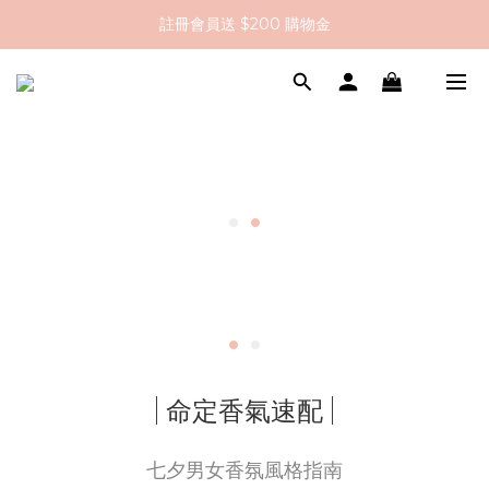
註冊會員送 $200 購物金
全館滿 $2000 即享免運
全館滿 $2000 即享免運
| 命定香氣速配 |
七夕男女香氛風格指南