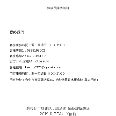
的風格剖析，你是不是已經鎖定了心儀的款式，卻又擔心平時上班
條款及購物須知
忙碌、沒時間親自前往實體店面準備禮物？別擔心，深耕台中、擁
有極佳口碑的 倍莉精品香水，線上官方網站提供了極為貼心的分類
導覽與預算選香系統！無論是想挑選七夕的浪漫女香、中性共享
香，還是幫爸爸挑選男性香水，線上都能一目了然、輕鬆避開盲買
聯絡我們
翻車。最棒的是，只要在官網下單，更享有極為精緻的免費禮盒包
裝與安全防摔直寄服務，讓你動動手指，就能神不知鬼不覺地將高
9:00-18:00
客服服務時間：週一至週五
客服專線1：0938198502
級心意完美送達，拯救你的緊急送禮時刻！當然，若想在決定味道
04-22851952
客服專線2：
前親自用體溫試探香氣，我們也隨時歡迎您蒞臨我們的台中香水專
@beauly
官方LINE客服ID：
賣店實體門市。倍莉打造了一個完全打破傳統百貨專櫃冷冰冰氣場
beauly1375@gmail.com
客服信箱：
的無壓力空間，環境明亮、寬敞，並設有豐富的熱門專區，讓你可
週一至週日 11:00-21:00
門市服務時間：
以自由、放鬆地進行香水試香。店內專業親切的香氛顧問，也會像
台中市南區興大路137-5號
(倍莉香水概念館-興大門市)
門市地址：
朋友一樣根據你另一半的日常穿搭、氣質以及你的預算，幫你量身
規劃最體面的送禮選香建議，讓你的情人節驚喜絕對不翻車。🛍️ 線
上浪漫尋香：前往 [倍莉精品香水官方網站] 探索最新爆款專櫃香水
禮盒，線上輕鬆下單享免費精緻包裝與貼心直寄服務！🏠 實體據點
若接到可疑電話，請洽詢165反詐騙專線
試香：歡迎隨時蒞臨我們的 [台中香水實體門市] 親自用溫度挑選寫
2019 © BEAULY倍莉