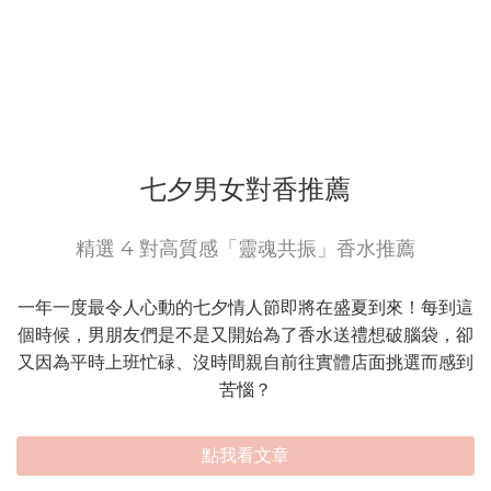
七夕男女對香推薦
精選 4 對高質感「靈魂共振」香水推薦
一年一度最令人心動的七夕情人節即將在盛夏到來！每到這
個時候，男朋友們是不是又開始為了香水送禮想破腦袋，卻
又因為平時上班忙碌、沒時間親自前往實體店面挑選而感到
苦惱？
點我看文章