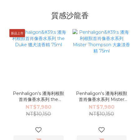
質感沙龍香
新品上市
Penhaligon's 潘海利根獸
Penhaligon's 潘海利根獸
首肖像香水系列 the
首肖像香水系列 Mister
Duke 獵犬淡香精 75ml
Thompson 大象淡香精
NT$7,980
NT$7,980
75ml
NT$10,150
NT$10,150