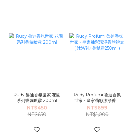
Rudy 魯迪香氛世家 花園
Rudy Profumi 魯迪香氛
系列香氣噴霧 200ml
世家 - 皇家釉彩潔淨香體
禮盒 ( 沐浴乳+美體霜
NT$450
NT$699
250ml )
NT$650
NT$1,000