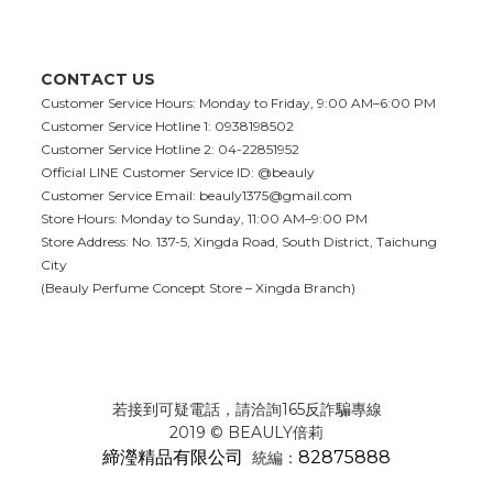
CONTACT US
Customer Service Hours: Monday to Friday, 9:00 AM–6:00 PM
Customer Service Hotline 1: 0938198502
Customer Service Hotline 2: 04-22851952
Official LINE Customer Service ID: @beauly
Customer Service Email:
beauly1375@gmail.com
Store Hours: Monday to Sunday, 11:00 AM–9:00 PM
Store Address: No. 137-5, Xingda Road, South District, Taichung
City
(Beauly Perfume Concept Store – Xingda Branch)
若接到可疑電話，請洽詢165反詐騙專線
2019 © BEAULY倍莉
締瀅精品有限公司
82875888
統編：