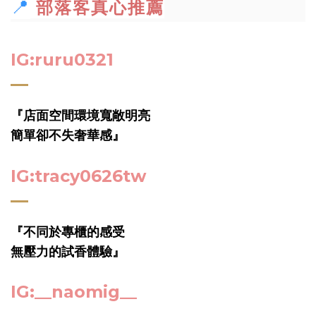
📍
部落客真心推薦
IG:ruru0321
『店面空間環境寬敞明亮
簡單卻不失奢華感』
IG:
tracy0626tw
『
不同於專櫃的感受
無壓力的試香體驗』
IG:__naomig__