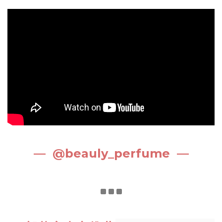
— @
beauly_perfume
—