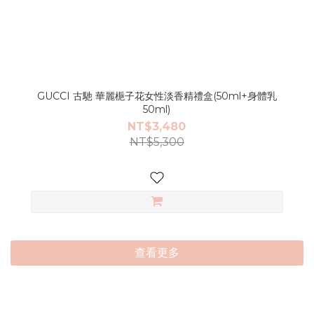
GUCCI 古馳 華麗梔子花女性淡香精禮盒(50ml+身體乳
50ml)
NT$3,480
NT$5,300
查看更多