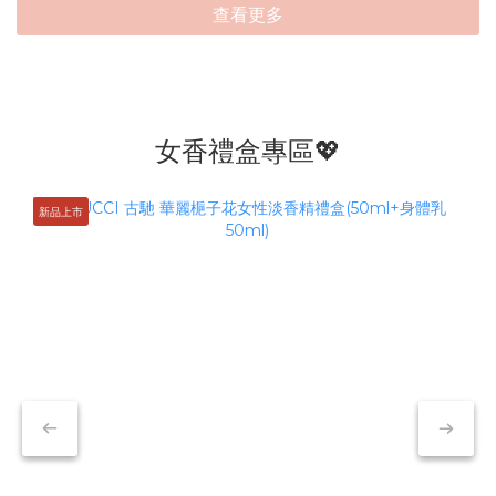
查看更多
女香禮盒專區💖
新品上市