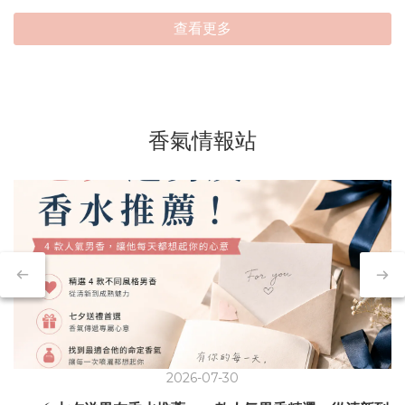
查看更多
香氣情報站
2026-07-30