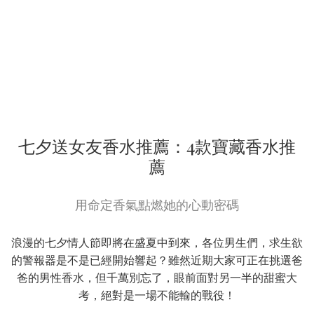
七夕送女友香水推薦：4款寶藏香水推
薦
用命定香氣點燃她的心動密碼
浪漫的七夕情人節即將在盛夏中到來，各位男生們，求生欲
的警報器是不是已經開始響起？雖然近期大家可正在挑選爸
爸的男性香水，但千萬別忘了，眼前面對另一半的甜蜜大
考，絕對是一場不能輸的戰役！