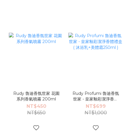
Rudy 魯迪香氛世家 花園
Rudy Profumi 魯迪香氛
系列香氣噴霧 200ml
世家 - 皇家釉彩潔淨香體
禮盒 ( 沐浴乳+美體霜
NT$450
NT$699
250ml )
NT$650
NT$1,000