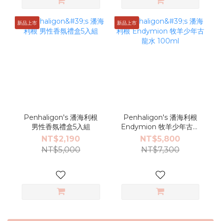
新品上市
新品上市
Penhaligon's 潘海利根
Penhaligon's 潘海利根
男性香氛禮盒5入組
Endymion 牧羊少年古龍
水 100ml
NT$2,190
NT$5,800
NT$5,000
NT$7,300