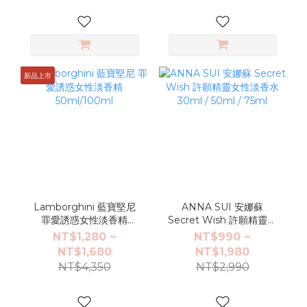
新品上市
Lamborghini 藍寶堅尼
ANNA SUI 安娜蘇
罪愛誘惑女性淡香精
Secret Wish 許願精靈女
50ml/100ml
性淡香水 30ml / 50ml /
NT$1,280 ~
NT$990 ~
75ml
NT$1,680
NT$1,980
NT$4,350
NT$2,990