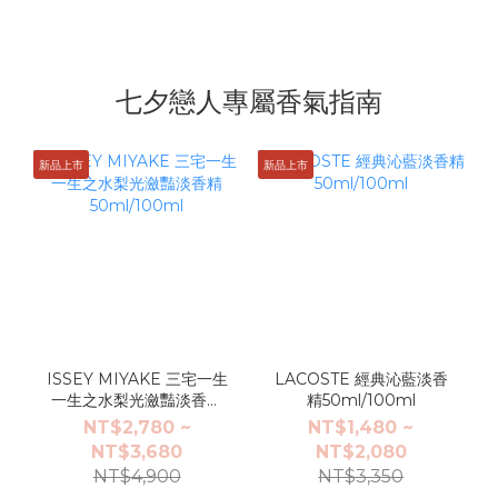
七夕戀人專屬香氣指南
新品上市
新品上市
ISSEY MIYAKE 三宅一生
LACOSTE 經典沁藍淡香
一生之水梨光瀲豔淡香精
精50ml/100ml
50ml/100ml
NT$2,780 ~
NT$1,480 ~
NT$3,680
NT$2,080
NT$4,900
NT$3,350