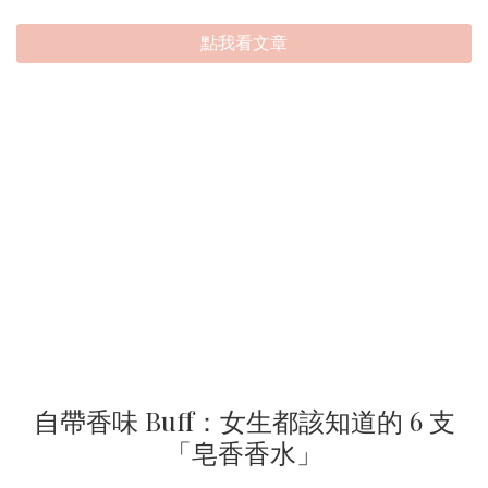
點我看文章
自帶香味 Buff：女生都該知道的 6 支
「皂香香水」