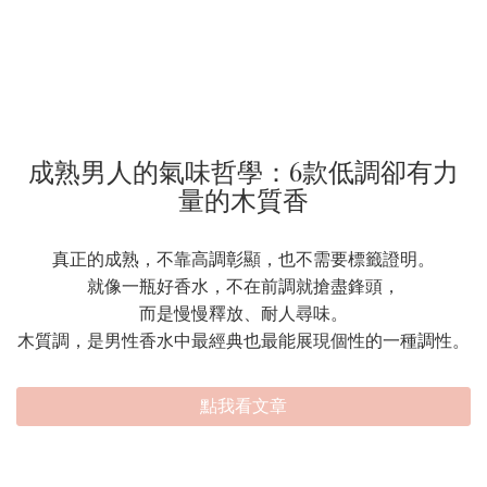
成熟男人的氣味哲學：6款低調卻有力
量的木質香
真正的成熟，不靠高調彰顯，也不需要標籤證明。
就像一瓶好香水，不在前調就搶盡鋒頭，
而是慢慢釋放、耐人尋味。
木質調，是男性香水中最經典也最能展現個性的一種調性。
點我看文章