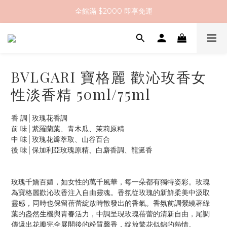
全館滿 $2000 即享免運
註冊會員送 $200 購物金
全館滿 $2000 即享免運
BVLGARI 寶格麗 歡沁玫香女
性淡香精 50ml/75ml
香 調│玫瑰花香調
前 味│紫羅蘭葉、青木瓜、茉莉原精
中 味│玫瑰花瓣萃取、山谷百合
後 味│保加利亞玫瑰原精、白麝香調、龍涎香
玫瑰千嬌百媚，如女性的萬千風華，每一朵都有獨特姿彩。玫瑰
為寶格麗歡沁玫香注入自由靈魂。香氛從玫瑰的新鮮柔美中汲取
靈感，同時也保留蓓蕾綻放時散發出的香氣。香氛前調縈繞著綠
葉的盎然生機與青春活力，中調呈現玫瑰蓓蕾的清新自由，尾調
傳遞出花瓣完全展開後的粉質馨香，綻放繁花似錦的熱情。