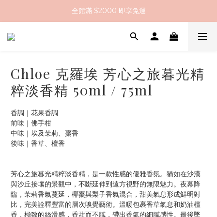
註冊會員送 $200 購物金
全館滿 $2000 即享免運
全館滿 $2000 即享免運
Chloe 克羅埃 芳心之旅暮光精
粹淡香精 50ml / 75ml
香調｜花果香調
前味｜佛手柑
中味｜埃及茉莉、棗香
後味｜香草、檀香
芳心之旅暮光精粹淡香精，是一款性感的優雅香氛。猶如在沙漠
與沙丘接壤的景觀中，不斷延伸到遠方視野的無限魅力。夜幕降
臨，茉莉香氣蔓延，椰棗與梨子香氣混合，甜美氣息形成鮮明對
比，完美詮釋豐富的層次嗅覺藝術。溫暖包裹香草氣息和奶油檀
香，極致的絲滑感，香甜而不膩，帶出香氣的細膩感性。最後墜