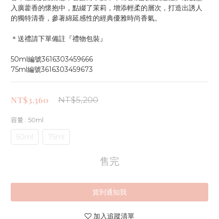
入廣藿香的懷抱中，點綴了茉莉，增添輕柔的層次，打造出誘人
的獨特清香，參著綿延感性的經典優雅時尚香氣。
＊送禮請下單備註『禮物包裝』
50ml編號3616303459666
75ml編號3616303459673
NT$3,360
NT$5,200
容量
: 50ml
50ml
75ml
售完
貨到通知我
加入追蹤清單