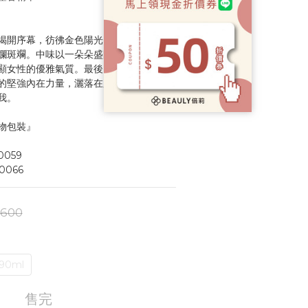
揭開序幕，彷彿金色陽光照耀著城市中柔
爛斑斕。中味以一朵朵盛開的梔子花與橙
顯女性的優雅氣質。最後，雪松木精華與
的堅強內在力量，灑落在肌膚上緊密結
我。
物包裝』
0059
0066
,600
90ml
售完