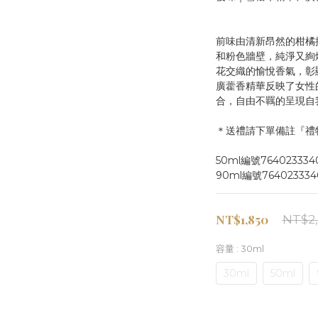
前味由清新昂然的柑橘
和粉色牆壁，純淨又絢
花交織的愉悅香氣，彰
廣藿香精華反映了女性
合，自由不羈的呈現自
＊送禮請下單備註『禮
50ml編號764023334
90ml編號764023334
NT$1,850
NT$2
容量
: 30ml
30ml
50ml