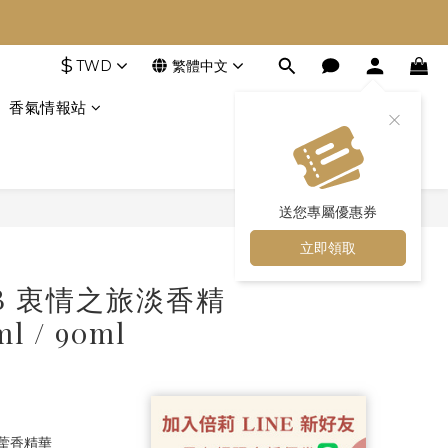
$
TWD
繁體中文
香氣情報站
送您專屬優惠券
立即領取
AAB 衷情之旅淡香精
ml / 90ml
藿香精華