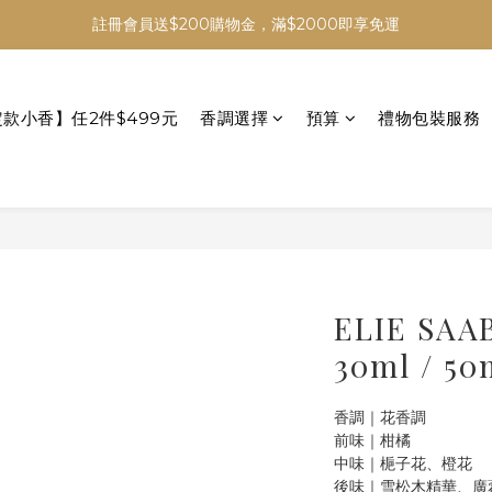
註冊會員送$200購物金，滿$2000即享免運
定款小香】任2件$499元
香調選擇
預算
禮物包裝服務
ELIE S
30ml / 50
香調｜花香調
前味｜柑橘
中味｜梔子花、橙花
後味｜雪松木精華、廣