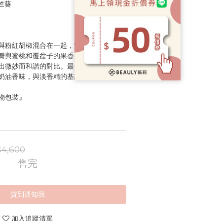
竺葵
與粉紅胡椒混合在一起，散發著明亮的清
瓣與蜜桃和覆盆子的果香氣息與埃及天竺
出微妙而和諧的對比。最後，廣藿香和琥
奶油香味，與淡香精的基調香呼應。
物包裝』
4,600
售完
貨到通知我
加入追蹤清單