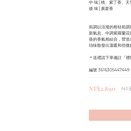
中 味│桃、紫丁香、天
後 味│廣藿香
前調以活潑的柑桔前調
新氣息。中調紫羅蘭花
葵的香氣相結合，營造
珀味散發出溫暖和些微
＊送禮請下單備註『禮
編號 3616305447449
NT$2,890
NT$