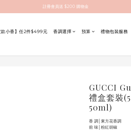
全館滿 $2000 即享免運
全館滿 $2000 即享免運
註冊會員送 $200 購物金
定款小香】任2件$499元
香調選擇
預算
禮物包裝服務
全館滿 $2000 即享免運
GUCCI G
禮盒套裝(
50ml)
香 調│東方花香調
前 味│粉紅胡椒