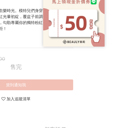
歡樂時光。模特兒們身穿耀眼的玫瑰金禮
紅光暈初綻，覆盆子前調、木槿花心調、
，勾勒專屬你的獨特粉紅香草世界。極致
拒！
00
售完
貨到通知我
加入追蹤清單