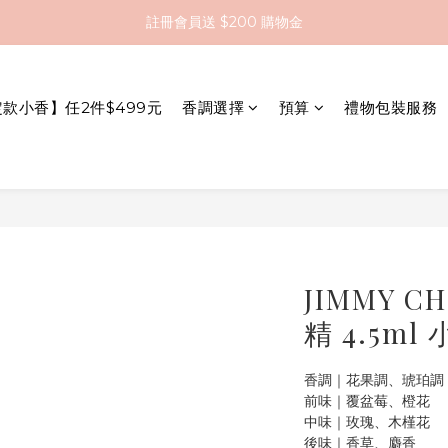
全館滿 $2000 即享免運
全館滿 $2000 即享免運
註冊會員送 $200 購物金
定款小香】任2件$499元
香調選擇
預算
禮物包裝服務
全館滿 $2000 即享免運
JIMMY 
精 4.5ml
香調｜花果調、琥珀調
前味｜覆盆莓、橙花
中味｜玫瑰、木槿花
後味｜香草、麝香