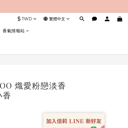
$
TWD
繁體中文
香氣情報站
CHOO 熾愛粉戀淡香
 小香