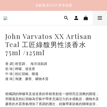
註冊會員送 $200 購物金
全館滿 $2000 即享免運
全館滿 $2000 即享免運
John Varvatos XX Artisan
Teal 工匠綠馥男性淡香水
75ml /125ml
香 調│柑苔調 、 海洋清新調
前 味│檸檬、迷迭香
中 味│粉紅胡椒、睡蓮  
後 味│海鹽、麝香、礦物木質 
柑橘調的檸檬草及迷迭香的草根香創造一個明亮且清爽的開場；
而睡蓮及粉紅胡椒為空氣中帶來充滿活力的水感氣息；礦物木及
麝香的木質香氣增加了香調的層次，就像帶著節奏的陣陣波浪，