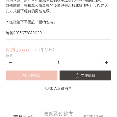
開司米酮、薰衣草和鼠尾草在礦物半透明的中調中顯現出來。
礦物琥珀、香根草和廣藿香的後調與香水形成鮮明對比，以迷人
的方式留下經典的男性光環。
＊送禮請下單備註『禮物包裝』
編號4013672819029
NT$2,950
NT$3,950
數量
加入購物車
立即購買
加入追蹤清單
送貨及付款方
商品描述
顧客評價