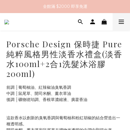
全館滿 $2000 即享免運
全館滿 $2000 即享免運
註冊會員送 $200 購物金
全館滿 $2000 即享免運
Porsche Design 保時捷 Pure
純粹風格男性淡香水禮盒(淡香
水100ml+2合1洗髮沐浴膠
200ml)
前調 │葡萄柚油、紅辣椒油臭氧香調
中調 │鼠尾草、開司米酮、薰衣草油
後調 │礦物琥珀調、香根草濃縮液、廣藿香油
這款香水以創新的臭氧香調與葡萄柚和粉紅胡椒的結合營造出一
種透明感。