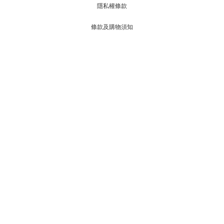
隱私權條款
立即購買
條款及購物須知
聯絡我們
9:00-18:00
客服服務時間：週一至週五
客服專線1：0938198502
04-22851952
客服專線2：
@beauly
官方LINE客服ID：
beauly1375@gmail.com
客服信箱：
週一至週日 11:00-21:00
門市服務時間：
台中市南區興大路137-5號
(倍莉香水概念館-興大門市)
門市地址：
若接到可疑電話，請洽詢165反詐騙專線