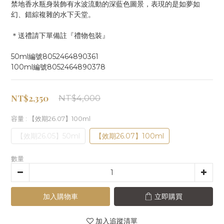
禁地香水瓶身裝飾有水波流動的深藍色圖景，表現的是如夢如
幻、錯綜複雜的水下天堂。
＊送禮請下單備註『禮物包裝』
50ml編號8052464890361
100ml編號8052464890378
NT$2,350
NT$4,000
容量
: 【效期26.07】100ml
【效期26.05】50ml
【效期26.07】100ml
數量
加入購物車
立即購買
加入追蹤清單