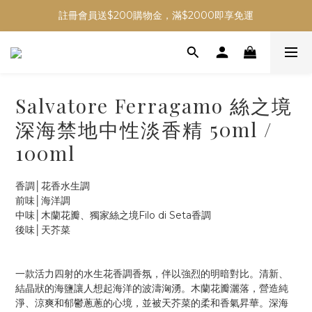
註冊會員送$200購物金，滿$2000即享免運
Salvatore Ferragamo 絲之境
深海禁地中性淡香精 50ml /
100ml
香調│花香水生調
前味│海洋調
中味│木蘭花瓣、獨家絲之境Filo di Seta香調
後味│天芥菜
一款活力四射的水生花香調香氛，伴以強烈的明暗對比。清新、
結晶狀的海鹽讓人想起海洋的波濤洶湧。木蘭花瓣灑落，營造純
淨、涼爽和郁鬱蔥蔥的心境，並被天芥菜的柔和香氣昇華。深海