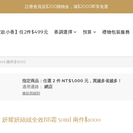
註冊會員送$200購物金，滿$2000即享免運
定款小香】任2件$499元
香調選擇
預算
禮物包裝服務
ml 兩件$1000
指定商品：任選 2 件 NT$1,000 元，買越多省越多！
適用通路：
網店
條款與細則
韓 妍耀妍絲絨全效BB霜 50ml 兩件$1000