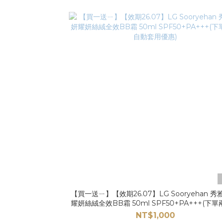
【買一送ㄧ】【效期26.07】LG Sooryehan 秀雅韓 妍
耀妍絲絨全效BB霜 50ml SPF50+PA+++(下
動套用優惠)
NT$1,000