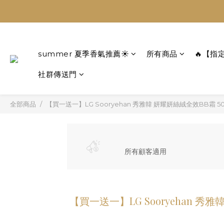
summer 夏季香氣推薦☀️
所有商品
🔥【指
社群傳送門
全部商品
【買一送一】LG Sooryehan 秀雅韓 妍耀妍絲絨全效BB霜 50
所有顧客適用
【買一送一】LG Sooryehan 秀雅