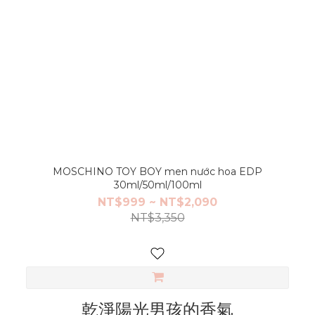
MOSCHINO TOY BOY men nước hoa EDP
30ml/50ml/100ml
NT$999 ~ NT$2,090
NT$3,350
乾淨陽光男孩的香氣