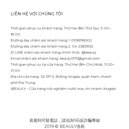
LIÊN HỆ VỚI CHÚNG TÔI
Thời gian phục vụ khách hàng: Thứ Hai đến Thứ Sáu, 9:00–
18:00
Đường dây chăm sóc khách hàng 1: 0938198502
Đường dây chăm sóc khách hàng 2: 04-22851952
ID LINE chăm sóc khách hàng chính thức: @beauly
Email chăm sóc khách hàng:
beauly1375@gmail.com
Thời gian phục vụ tại cửa hàng: Thứ Hai đến Chủ Nhật, 11:00–
21:00
Địa chỉ cửa hàng: Số 137-5, đường Xingda, quận Nam, thành
phố Đài Trung
(BEAULY – Cửa hàng trải nghiệm nước hoa, chi nhánh Xingda)
若接到可疑電話，請洽詢165反詐騙專線
2019 © BEAULY倍莉