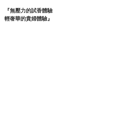
『無壓力的試香體驗
輕奢華的貴婦體驗』