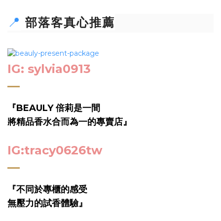
📍
部落客真心推薦
IG: sylvia0913
『
BEAULY 倍莉是一間
將精品香水合而為一的專賣店
』
IG:
tracy0626tw
『
不同於專櫃的感受
無壓力的試香體驗』