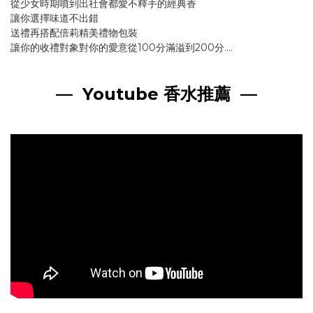
從少女時期噴到出社會都愛不釋手的經典香
讓你選擇味道不出錯
送禮再搭配倍莉精美禮物包裝
讓你的收禮對象對你的愛意從100分滿溢到200分....
— Youtube 香水推薦 —