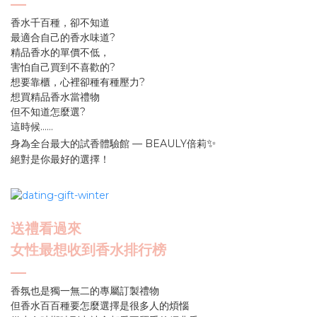
—
香水千百種，卻不知道
最適合自己的香水味道?
精品香水的單價不低，
害怕自己買到不喜歡的?
想要靠櫃，心裡卻種有種壓力?
想買精品香水當禮物
但不知道怎麼選?
這時候……
✨
身為全台最大的試香體驗館 — BEAULY倍莉
絕對是你最好的選擇！
送禮看過來
女性最想收到香水排行榜
—
香氛也是獨一無二的專屬訂製禮物
但香水百百種要怎麼選擇是很多人的煩惱