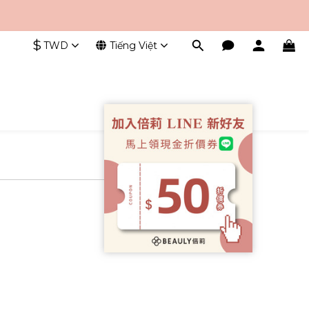
$
TWD
Tiếng Việt