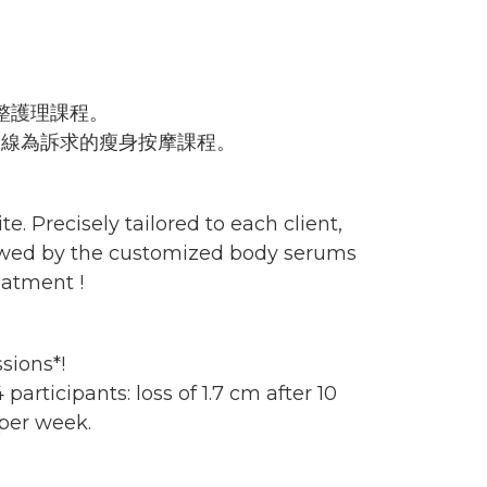
e
。
整護理課程。
曲線為訴求的瘦身按摩課程。
. Precisely tailored to each client,
llowed by the customized body serums
eatment !
ssions*!
articipants: loss of 1.7 cm after 10
 per week.