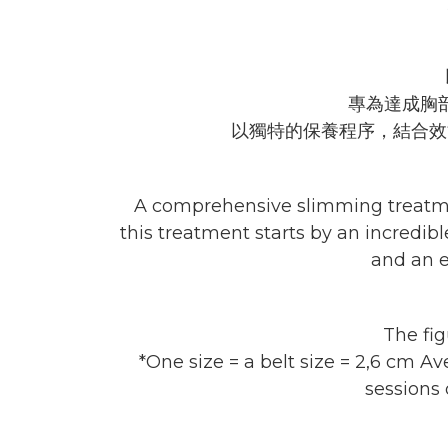
專為達成胸
以獨特的保養程序，結合效
A comprehensive slimming treatment 
this treatment starts by an incredi
and an e
The fig
*One size = a belt size = 2,6 cm Av
sessions 