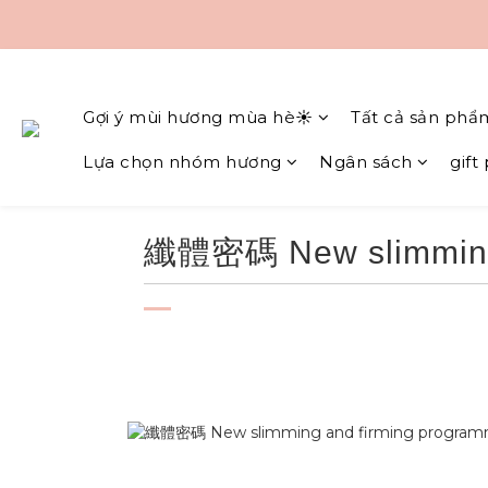
Gợi ý mùi hương mùa hè☀️
Tất cả sản phẩ
Lựa chọn nhóm hương
Ngân sách
gift
纖體密碼 New slimming 