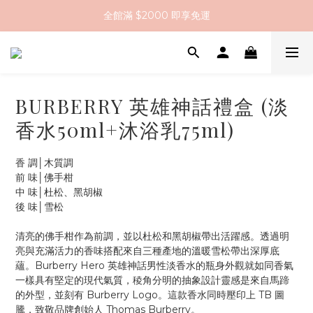
全館滿 $2000 即享免運
全館滿 $2000 即享免運
註冊會員送 $200 購物金
全館滿 $2000 即享免運
BURBERRY 英雄神話禮盒 (淡
香水50ml+沐浴乳75ml)
香 調│木質調
前 味│佛手柑
中 味│杜松、黑胡椒
後 味│雪松
清亮的佛手柑作為前調，並以杜松和黑胡椒帶出活躍感。透過明
亮與充滿活力的香味搭配來自三種產地的溫暖雪松帶出深厚底
蘊。Burberry Hero 英雄神話男性淡香水的瓶身外觀就如同香氣
一樣具有堅定的現代氣質，稜角分明的抽象設計靈感是來自馬蹄
的外型，並刻有 Burberry Logo。這款香水同時壓印上 TB 圖
騰，致敬品牌創始人 Thomas Burberry。