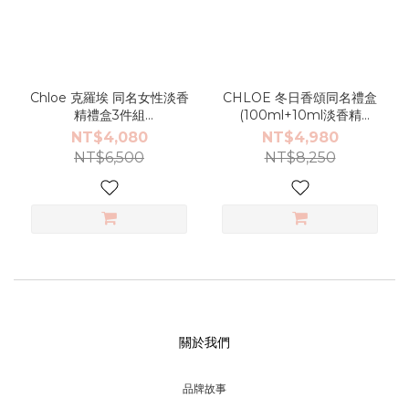
Chloe 克羅埃 同名女性淡香
CHLOE 冬日香頌同名禮盒
精禮盒3件組
(100ml+10ml淡香精
(100ml+10ml+100ml身體
+100ml沐浴乳)
NT$4,080
NT$4,980
乳)
NT$6,500
NT$8,250
關於我們
品牌故事