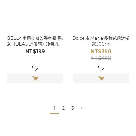
BELLY 車用金屬芳香空瓶 黑/
Dolce & Mania 曼舞芭蕾沐浴
灰《BEAULY倍莉》冷氣孔芳
露300ml
香
NT$199
NT$390
NT$480
1
2
3