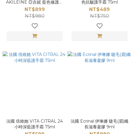
AKILEINE 亞吉妮 藍色修護護
色抗皺護手霜 75ml
腳霜 100ml
NT$899
NT$489
NT$980
NT$750
法國 倍維她 VITA CITRAL 24
法國 Ecrinal 伊琳娜 睫毛(眉)纖
小時深藍護手霜 75ml
長滋養凝膠 9ml