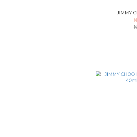
JIMMY C
N
N