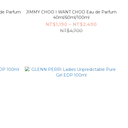
de Parfum
JIMMY CHOO I WANT CHOO Eau de Parfum
40ml/60ml/100ml
NT$1,190 ~ NT$2,490
NT$4,700