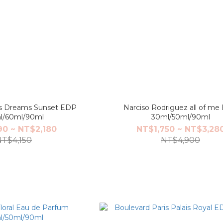
s Dreams Sunset EDP
Narciso Rodriguez all of me
l/60ml/90ml
30ml/50ml/90ml
90 ~ NT$2,180
NT$1,750 ~ NT$3,28
NT$4,150
NT$4,900