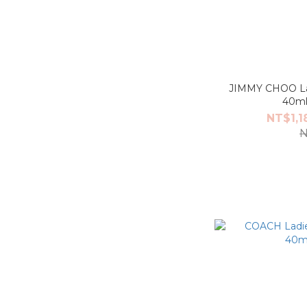
JIMMY CHOO La
40ml
NT$1,1
N