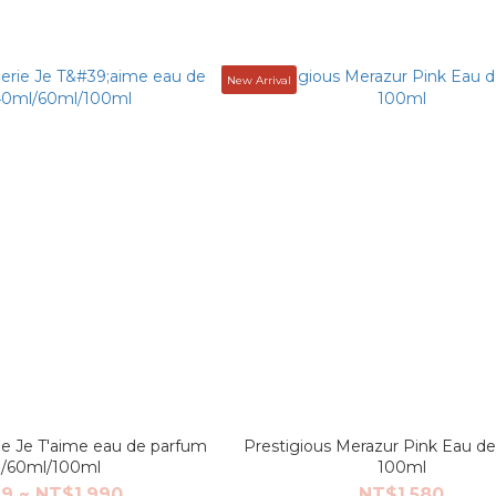
New Arrival
e Je T'aime eau de parfum
Prestigious Merazur Pink Eau d
/60ml/100ml
100ml
9 ~ NT$1,990
NT$1,580