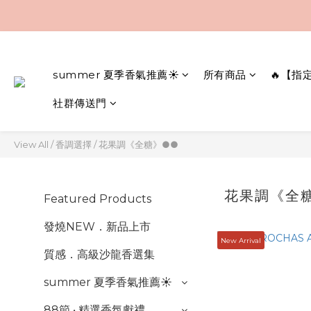
summer 夏季香氣推薦☀️
所有商品
🔥【指
社群傳送門
View All
/
香調選擇
/
花果調《全糖》●●
花果調《全
Featured Products
發燒NEW．新品上市
New Arrival
質感．高級沙龍香選集
summer 夏季香氣推薦☀️
88節 • 精選香氛獻禮