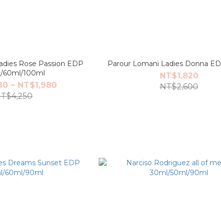
dies Rose Passion EDP
Parour Lomani Ladies Donna E
/60ml/100ml
NT$1,820
80 ~ NT$1,980
NT$2,600
T$4,250