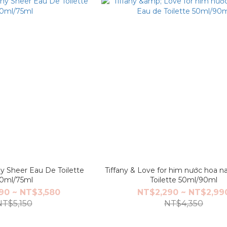
ny Sheer Eau De Toilette
Tiffany & Love for him nước hoa 
0ml/75ml
Toilette 50ml/90ml
90 ~ NT$3,580
NT$2,290 ~ NT$2,99
NT$5,150
NT$4,350