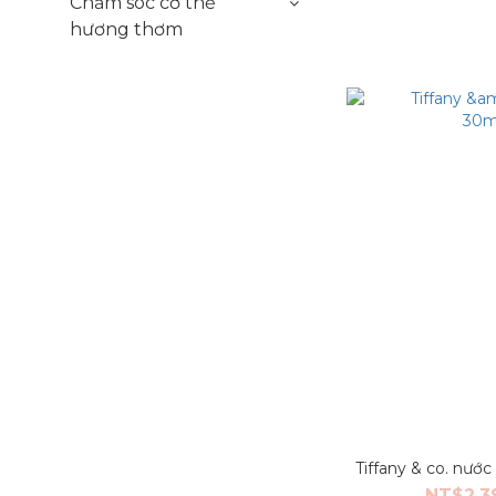
Chăm sóc cơ thể
hương thơm
Tiffany & co. nư
NT$2,3