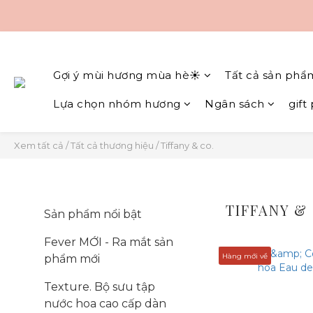
Gợi ý mùi hương mùa hè☀️
Tất cả sản phẩ
Lựa chọn nhóm hương
Ngân sách
gift
Xem tất cả
/
Tất cả thương hiệu
/
Tiffany & co.
TIFFANY &
Sản phẩm nổi bật
Fever MỚI - Ra mắt sản
Hàng mới về
phẩm mới
Texture. Bộ sưu tập
nước hoa cao cấp dàn