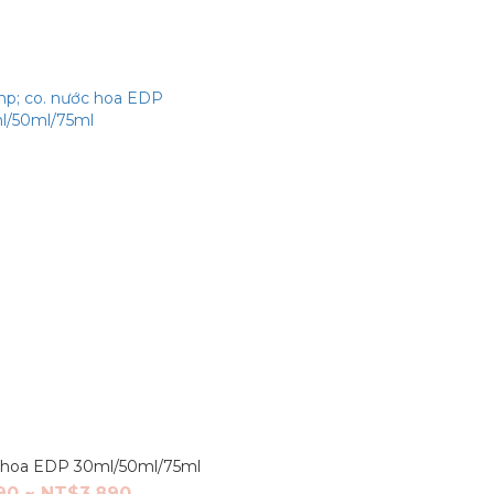
ớc hoa EDP 30ml/50ml/75ml
90 ~ NT$3,890