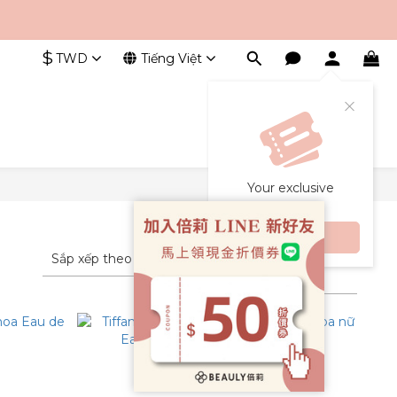
$
TWD
Tiếng Việt
Your exclusive
coupons
Claim now
Sắp xếp theo
24 Số mục trên mỗi
trang