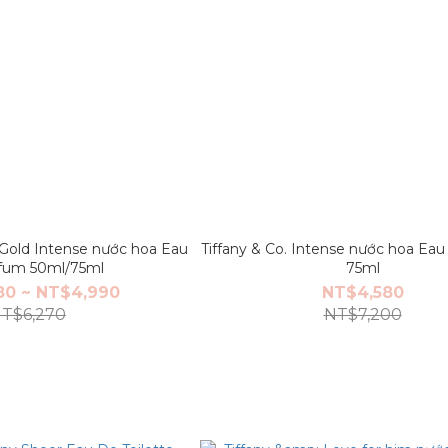
 Gold Intense nước hoa Eau
Tiffany & Co. Intense nước hoa Ea
fum 50ml/75ml
75ml
80 ~ NT$4,990
NT$4,580
T$6,270
NT$7,200