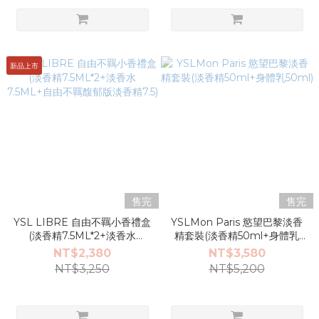
新品上市
售完
售完
YSL LIBRE 自由不羈小香禮盒
YSLMon Paris 慾望巴黎淡香
(淡香精7.5ML*2+淡香水
精套裝(淡香精50ml+身體乳
7.5ML+自由不羈馥郁版淡香精
50ml)
NT$2,380
NT$3,580
7.5)
NT$3,250
NT$5,200