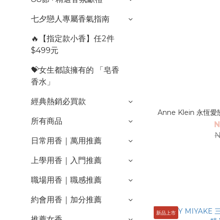
七夕戀人專屬香氣指南
🔥【指定款小香】任2件
$499元
💝女生都該擁有的 「皂香
香水」
經典熱銷必買款
Anne Klein 永
所有商品
N
N
日常用香｜萬用推薦
上學用香｜入門推薦
職場用香｜職感推薦
約會用香｜加分推薦
新品上市
推薦女香