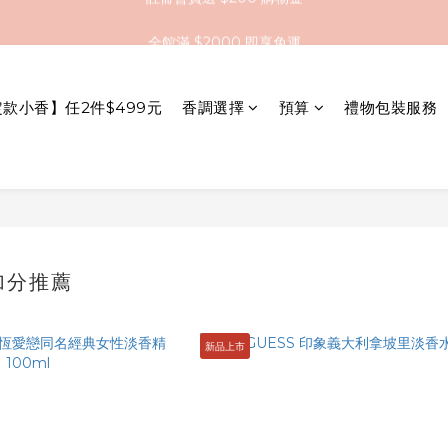
全館滿 $2000 即享免運
全館滿 $2000 即享免運
註冊會員送 $200 購物金
定款小香】任2件$499元
香調選擇
預算
禮物包裝服務
全館滿 $2000 即享免運
加分推薦
新品上市