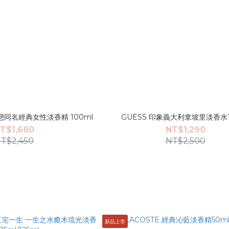
恆愛戀同名經典女性淡香精 100ml
GUESS 印象義大利拿坡里淡香水1
T$1,680
NT$1,290
T$2,450
NT$2,500
新品上市