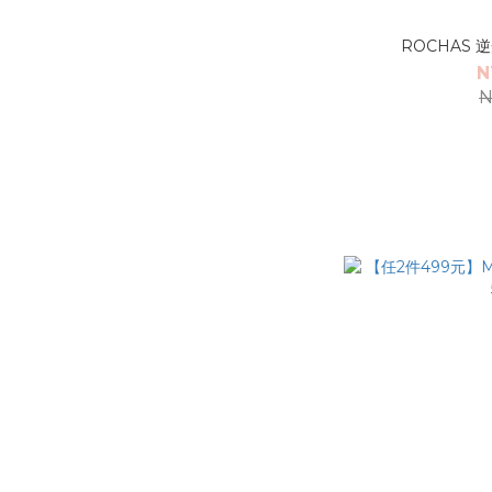
ROCHAS 
N
N