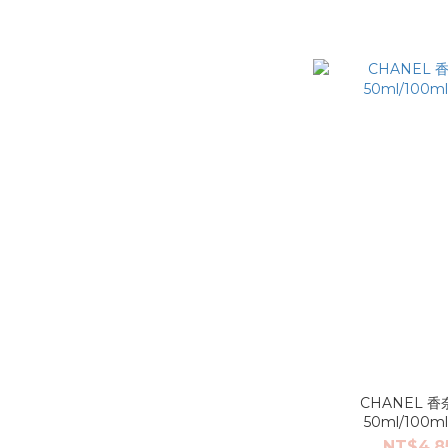
CHANEL 
50ml/10
NT$4,8