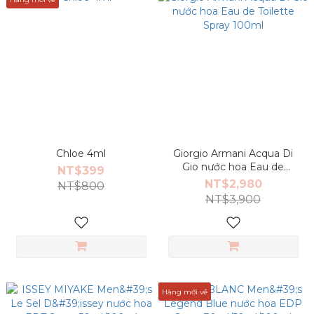
Chloe 4ml
Giorgio Armani Acqua Di
Gio nước hoa Eau de
NT$399
Toilette Spray 100ml
NT$2,980
NT$800
NT$3,900
Hàng mới về