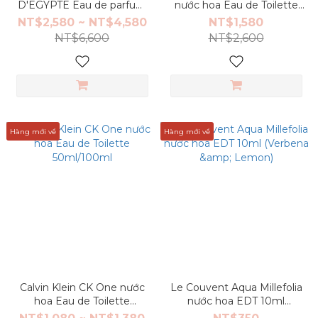
D'EGYPTE Eau de parfum
nước hoa Eau de Toilette
30ml/50ml/75ml
for Men 75ml
NT$2,580 ~ NT$4,580
NT$1,580
NT$6,600
NT$2,600
Hàng mới về
Hàng mới về
Calvin Klein CK One nước
Le Couvent Aqua Millefolia
hoa Eau de Toilette
nước hoa EDT 10ml
50ml/100ml
(Verbena & Lemon)