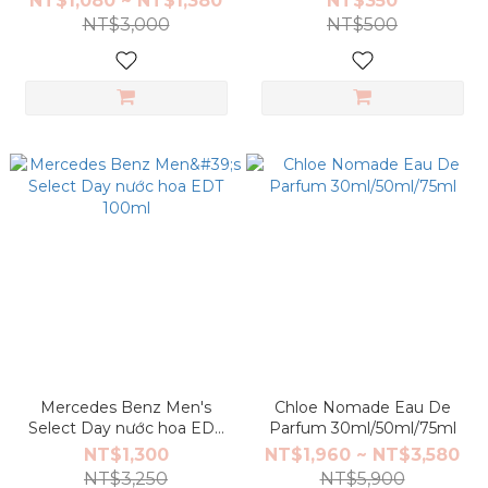
NT$1,080 ~ NT$1,380
NT$350
NT$3,000
NT$500
Mercedes Benz Men's
Chloe Nomade Eau De
Select Day nước hoa EDT
Parfum 30ml/50ml/75ml
100ml
NT$1,300
NT$1,960 ~ NT$3,580
NT$3,250
NT$5,900