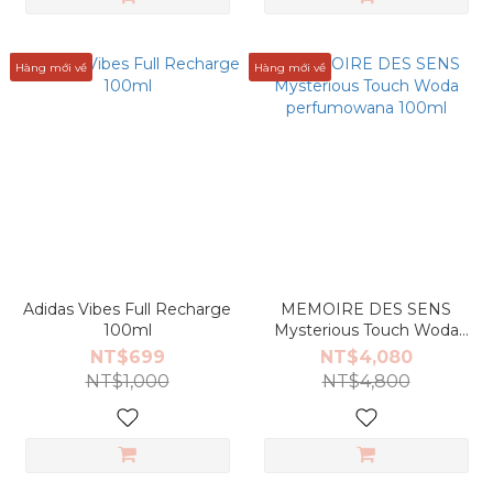
Hàng mới về
Hàng mới về
Adidas Vibes Full Recharge
MEMOIRE DES SENS
100ml
Mysterious Touch Woda
perfumowana 100ml
NT$699
NT$4,080
NT$1,000
NT$4,800