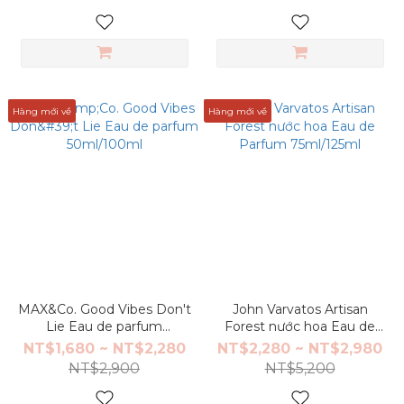
Hàng mới về
Hàng mới về
MAX&Co. Good Vibes Don't
John Varvatos Artisan
Lie Eau de parfum
Forest nước hoa Eau de
50ml/100ml
Parfum 75ml/125ml
NT$1,680 ~ NT$2,280
NT$2,280 ~ NT$2,980
NT$2,900
NT$5,200