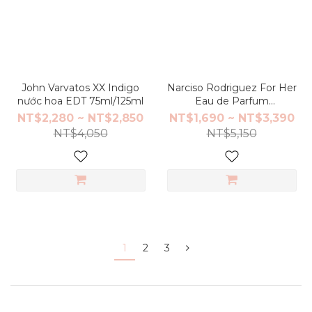
John Varvatos XX Indigo
Narciso Rodriguez For Her
nước hoa EDT 75ml/125ml
Eau de Parfum
30ml/50ml/100ml
NT$2,280 ~ NT$2,850
NT$1,690 ~ NT$3,390
NT$4,050
NT$5,150
1
2
3