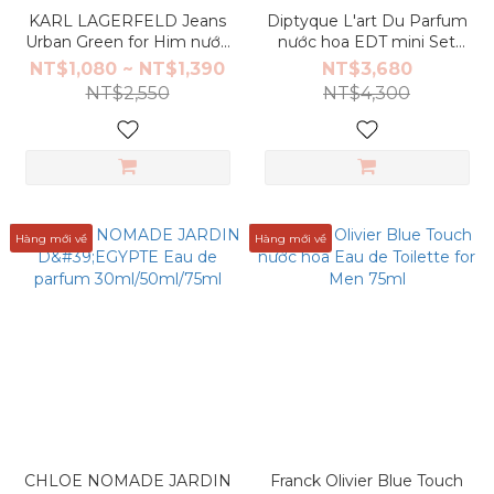
KARL LAGERFELD Jeans
Diptyque L'art Du Parfum
Urban Green for Him nước
nước hoa EDT mini Set
hoa Eau de Toilette
7.5mlX5
NT$1,080 ~ NT$1,390
NT$3,680
60ml/100ml
NT$2,550
NT$4,300
Hàng mới về
Hàng mới về
CHLOE NOMADE JARDIN
Franck Olivier Blue Touch