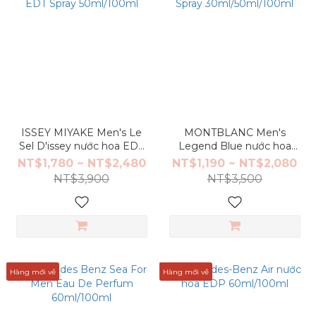
ISSEY MIYAKE Men's Le
MONTBLANC Men's
Sel D'issey nước hoa EDT
Legend Blue nước hoa
Spray 50ml/100ml
EDP Spray
NT$1,780 ~ NT$2,480
NT$1,190 ~ NT$2,080
30ml/50ml/100ml
NT$3,900
NT$3,500
Hàng mới về
Hàng mới về