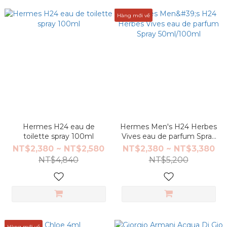
Hàng mới về
Hermes H24 eau de
Hermes Men's H24 Herbes
toilette spray 100ml
Vives eau de parfum Spray
50ml/100ml
NT$2,380 ~ NT$2,580
NT$2,380 ~ NT$3,380
NT$4,840
NT$5,200
Hàng mới về