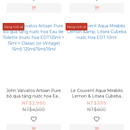
Hàng mới về
Hàng mới về
John Varvatos Artisan Pure
Le Couvent Aqua Mirabilis
bộ quà tặng nước hoa Eau
Lemon & Litsea Cubeba
de Toilette (nước hoa
nước hoa EDT 10ml
NT$2,980
NT$399
EDT125ml + 15ml + Classic
NT$4,500
NT$600
(or Vintage) 15ml)
125ml/15ml/15ml