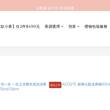
全館滿 $2000 即享免運
全館滿 $2000 即享免運
註冊會員送 $200 購物金
定款小香】任2件$499元
香調選擇
預算
禮物包裝服務
全館滿 $2000 即享免運
新品上市