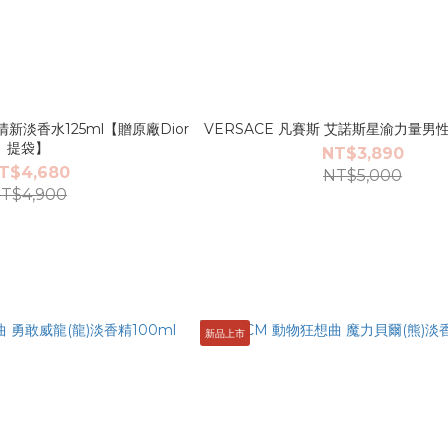
 清新淡香水125ml【贈原廠Dior
VERSACE 凡賽斯 艾諾斯星渝力量男性
提袋】
NT$3,890
T$4,680
NT$5,000
T$4,900
新品上市