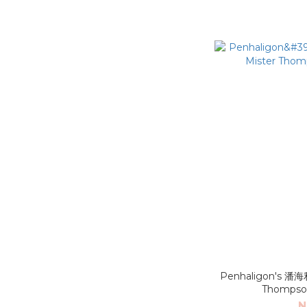
Penhaligon's 
Thomps
N