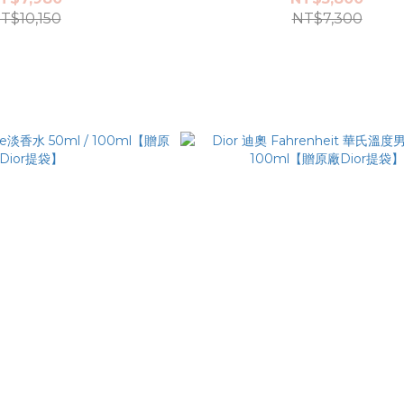
T$10,150
NT$7,300