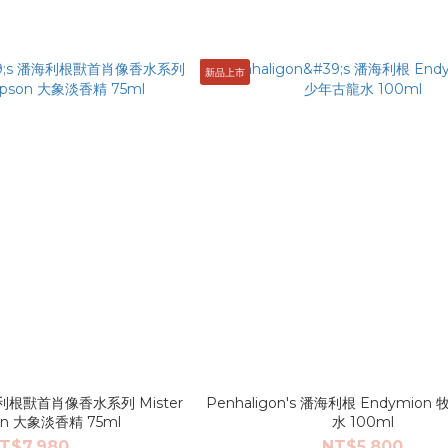
新品上市
潘海利根獸首肖像香水系列 Mister
Penhaligon's 潘海利根 Endymio
on 大象淡香精 75ml
水 100ml
T$7,980
NT$5,800