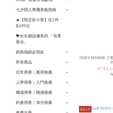
七夕戀人專屬香氣指南
🔥【指定款小香】任2件
$499元
💝女生都該擁有的 「皂香
香水」
經典熱銷必買款
ISSEY MIYAKE
所有商品
7
NT$2,4
日常用香｜萬用推薦
N
上學用香｜入門推薦
職場用香｜職感推薦
約會用香｜加分推薦
新品上市
推薦女香